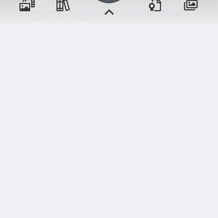
و مناسبت‌ها
و مقالات
رویدادها
آموزش‌ها
تمامی حقوق برای
«مدرسه زندگی»
محفوظ است.
شم
ابری‌
قدرت یافته از
سامانهٔ جامع
اخبار مدرسه
وبرنامه ها
دوره‌ها
تالار گفتگو
دلنوشت‌ها
نسخه اندروید
نسخه ios
گالری تصاویر
گالری فیلم‌ها
فروشگاه